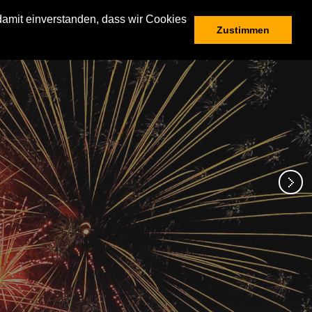
damit einverstanden, dass wir Cookies
Zustimmen
Startseite
Künstler
Besucherservice
Waldbühne
Rückblick
Die Veranstaltungen
Geschichte der Oldie-Nacht
Impressum
Datenschutz
AGB