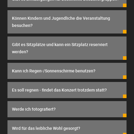
Können Kindern und Jugendliche die Veranstaltung
besuchen?
Gibt es Sitzplätze und kann ein Sitzplatz reserviert
werden?
Kann ich Regen-/Sonnenschirme benutzen?
Es soll regnen - findet das Konzert trotzdem statt?
Werde ich fotografiert?
Wird für das leibliche Wohl gesorgt?