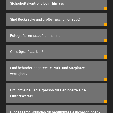
Sicherheitskontrolle beim Einlass
Sind Rucksäcke und große Taschen erlaubt?
Fotografieren ja, aufnehmen nein!
Ohrstöpsel? Ja, klar!
Sind behindertengerechte Park- und Sitzplätze
verfügbar?
Braucht eine Begleitperson für Behinderte eine
Eintrittskarte?
Gibt es Ermäßigungen für bestimmte Besuchergruppen?