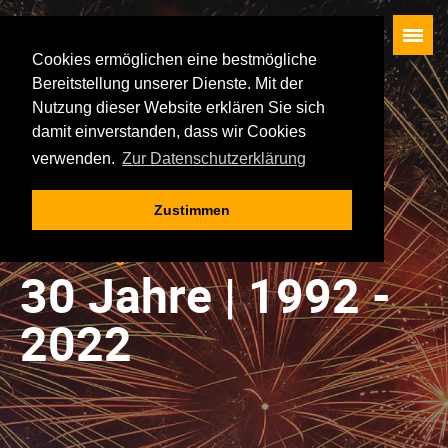
Cookies ermöglichen eine bestmögliche
Bereitstellung unserer Dienste. Mit der
Startseite
Nutzung dieser Website erklären Sie sich
Künstler
damit einverstanden, dass wir Cookies
verwenden.
Zur Datenschutzerklärung
Besucherservice
Waldbühne
Zustimmen
Rückblick
30 Jahre Legenden in Schwarzenberg
Die Veranstaltungen
30 Jahre | 1992 -
Geschichte der Oldie-Nacht
2022
Impressum
Datenschutz
AGB