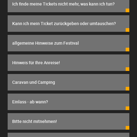
Ich finde meine Tickets nicht mehr, was kann ich tun?
Kann ich mein Ticket zurückgeben oder umtauschen?
allgemeine Hinweise zum Festival
Hinweis für Ihre Anreise!
Caravan und Camping
Einlass - ab wann?
Bitte nicht mitnehmen!